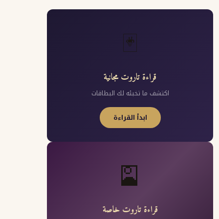
🃏
قراءة تاروت مجانية
اكتشف ما تخبئه لك البطاقات
ابدأ القراءة
🎴
قراءة تاروت خاصة