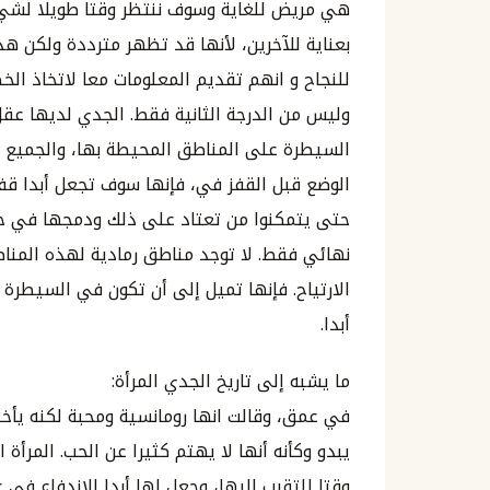
هي مريض للغاية وسوف ننتظر وقتا طويلا لشيء
بعناية للآخرين، لأنها قد تظهر مترددة ولكن 
للنجاح و انهم تقديم المعلومات معا لاتخاذ ال
وليس من الدرجة الثانية فقط. الجدي لديها عق
السيطرة على المناطق المحيطة بها، والجميع
الوضع قبل القفز في، فإنها سوف تجعل أبدا قف
حتى يتمكنوا من تعتاد على ذلك ودمجها في حيا
نهائي فقط. لا توجد مناطق رمادية لهذه المن
الارتياح. فإنها تميل إلى أن تكون في السيط
أبدا.
ما يشبه إلى تاريخ الجدي المرأة:
في عمق، وقالت انها رومانسية ومحبة لكنه يأخذ
يبدو وكأنه أنها لا يهتم كثيرا عن الحب. المرأة
وقتا للتقرب إليها، وجعل لها أبدا الاندفاع في ع