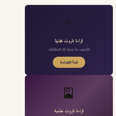
🃏
قراءة تاروت مجانية
اكتشف ما تخبئه لك البطاقات
ابدأ القراءة
🎴
قراءة تاروت خاصة