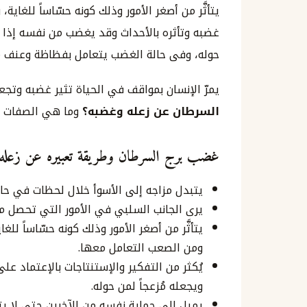
يتأثَّر من أصغر الأمور وذلك كونه حسّاساً للغ
غضبه وتأثره بالأحداث وقد يغضب من نفسه إذا
حوله، وفى حالة الغضب يتعامل بفظاظة وعنف م
يمرّ الإنسان بمواقف في الحياة تثير غضبه وت
السرطان عن زعله وغضبه؟
وما هي الصفات غي
غضب برج السرطان وطريقة تعبيره عن زعله
يتبدل مزاجه إلى الأسوأ خلال لحظات في حال 
يرى الجانب السلبي في الأمور التي تحصل معه
يتأثَّر من أصغر الأمور وذلك كونه حسّاساً لل
ومن الصعب التعامل معها.
يُكثر من التفكير والإستنتاجات بالإعتماد ع
ويجعله مُزعجاً لمن حوله.
يميل إلى حماية نفسه من الآخرين حتى لا يت