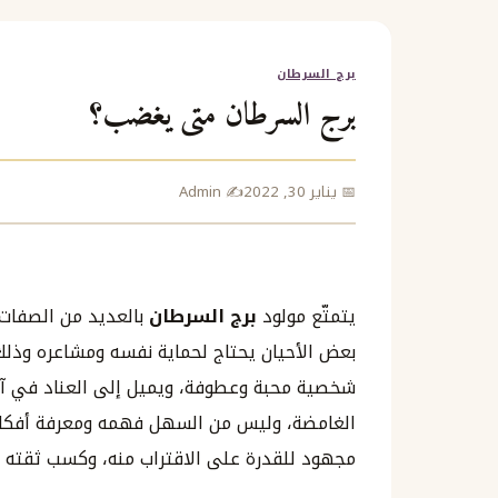
برج السرطان
برج السرطان متى يغضب؟
📅 يناير 30, 2022
✍️ Admin
يتمتّع مولود
برج السرطان
بالعديد من الصفات 
بعض الأحيان يحتاج لحماية نفسه ومشاعره وذلك م
شخصية محبة وعطوفة، ويميل إلى العناد في آرا
الغامضة، وليس من السهل فهمه ومعرفة أفكاره،
مجهود للقدرة على الاقتراب منه، وكسب ثقته و