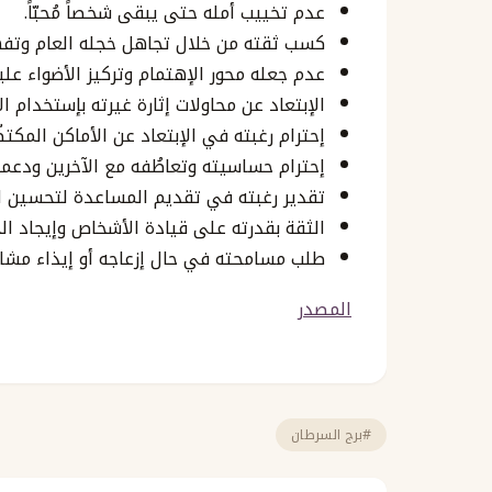
عدم تخييب أمله حتى يبقى شخصاً مُحبّاً.
كسب ثقته من خلال تجاهل خجله العام وتفه
عدم جعله محور الإهتمام وتركيز الأضواء عليه
الإبتعاد عن محاولات إثارة غيرته بإستخدام 
إحترام رغبته في الإبتعاد عن الأماكن المك
إحترام حساسيته وتعاطُفه مع الآخرين ودعمه
تقدير رغبته في تقديم المساعدة لتحسين ا
الثقة بقدرته على قيادة الأشخاص وإيجاد الح
طلب مسامحته في حال إزعاجه أو إيذاء مشا
المصدر
#برج السرطان