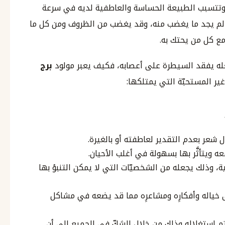
اية، وتتسبب الطبيعة الحساسة والعاطفية لديه في سرعة
 لم يجد ما يغضب منه، وقد يغضب من الظروف ومن كل ما
ع كل من يحتك به.
جعله يفقد السيطرة على أعصابه، فكيف يعبر مولود
برج
ر المستحبّة التي يمتلكها:
شعر بعدم التقدير لعاطفته أو بالغيرة.
 ويتأثَّر بها بسهولة في أغلب الأحيان.
غاية، وذلك يجعله من الشخصيّات التي لا يمكن التنبؤ بها
لى خياله وأفكارِه ومشاعرِه مما قد يضعه في مشاكل
م استغلاله وذلك من خلال الشكّ في الجميع إلى أن