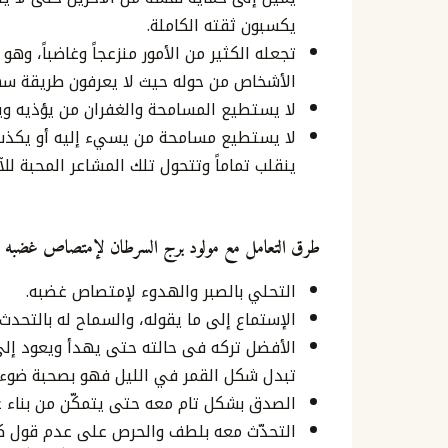
يكسبون ثقته الكاملة.
تجعله الكثير من الأمور منزعجاً وغاضباً، وهو 
الأشخاص من حوله حيث لا يعرفون طريقة سهل
لا يستطيع المسامحة والغفران من يؤذيه وي
لا يستطيع مسامحة من يسيء إليه أو يكذب ع
ينقلب تماماً وتتحول تلك المشاعر المحبة لل
طرق التعامل مع مولود برج السرطان لإمتصاص غضبه
التحلي بالصبر والهدوء لإمتصاص غضبه.
الإستماع إلى ما يقوله، والسماح له بالتحدث
الأفضل تركه فى حالته حتى يهدأ ويعود إلى
تبدل شكل القمر في الليل فهو بصحبة ضوء ا
الصدق بشكل تام معه حتى يتمكّن من بناء عل
التحدّث معه بلطف والحرص على عدم قول كل