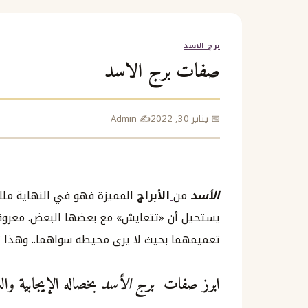
برج الاسد
صفات برج الاسد
📅 يناير 30, 2022
✍️ Admin
الأسد
من
الأبراج
المميزة فهو في النهاية ملك
يستحيل أن «تتعايش» مع بعضها البعض. معروف 
تعميمهما بحيث لا يرى محيطه سواهما.. وهذا ت
ابرز صفات
برج الأسد
بخصاله الإيجابية وا