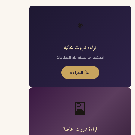
🃏
قراءة تاروت مجانية
اكتشف ما تخبئه لك البطاقات
ابدأ القراءة
🎴
قراءة تاروت خاصة