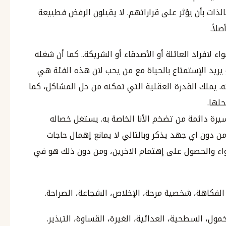
ات بأن يؤثر على قراراتهم. لا يقبلون الرفض فطبيعة
لاً.
افراد العائلة أو الأصدقاء أو الشريكة.. كما أن شغله
و يريد الإستمتاع بالحياة مع من يحب لان هذه الفئة هي
. يملك القدرة العقلية التي تمكنه من حل المشاكل، كما
حلها.
رة دائمة من تضخم الأنا الخاصة به. يستغل خصاله
 من دون اي جهد يذكر وبالتالي لا يمانع إهمال حاجات
اء والحصول على إهتمام الاخرين، ومن دون ذلك هو في
 الفكاهة، شخصية مرحة، الإخلاص، الشجاعة، الصراحة.
لخمول، السطحية، العدائية، الغيرة، القساوة، التبذير.