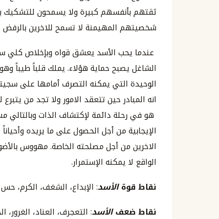
ثقتهم بأنفسهم كبيرة ولا يسمحون للتشكيك بالذ
شخصيتهم المهيمنة لا تسمح للاخرين بالرفض أص
عندما يحب الأسد يعشق قواه وبإخلاص كلي سواء ل
الشاغل يصبح حماية هؤلاء. يملك قلباً طيباً وه
الوحيدة التي يمكنه التصرف أمامها على سجيته
انه المبادر حين تتعقد الامور ولا تجد من يتبرع ل
هو في رحلة دائمة لإكتشاف الذات وبالتالي مسي
الإيجابية من أجل الحصول على ما يريده وأحياناً
الاخرين من أجل مصلحته الخاصة. مهووس بالأضو
الواقع لا يمكنه الإستمرار.
نقاط قوة
الأسد
: الإبداع، الشغف، الكرم، حس
نقاط ضعف
الأسد
: التعجرف، العناد، الغرور، ا