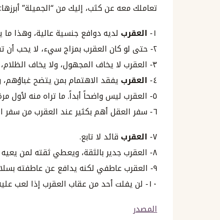
تعاملك معه عن كثب، إليك من “الجميلة” أبرزها:
١-
العقرب
لديه دوافع جنسية عالية، وهذا ما يج
٢- حتى لو كان العقرب بمزاج سيء، لا يحب أن تستعيض عنه بأحد.
٣- العقرب لا يخاف المجهول، ولا يخاف الظلام، ولا الأشباح.
٤-
العقرب
يفقد الاهتمام بمن يتضح غباؤهم، ويت
٥- العقرب ليس واضحاً أبداً. ما تراه منه لأول مرة حتماً ليس من طبعه في شيء.
٦- سفر العقل أهم بكثير عند العقرب من سفر الجسد.
٧-
العقرب
قائد لا تابع.
٨- العقرب جدير بالثقة، ويعطي ثقته لمن يعيه ويكتشفه من دون أن يكشف له أوراقه.
٩- العقرب عاطفي لكنه يدافع عن عاطفته بسلاح العقل.
١٠- لن يفلت أحد من عقاب العقرب إذا لعب عليه.
المصدر