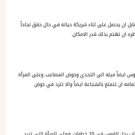
بل ان يحصل على ثناء شريكة حياته في حال حقق نجاحاً
نظره ان تهتم بذلك قدر الامكان.
قوس ايضاً ميله الى التحدي وخوض المصاعب. وعلى المرأة
مامه ان تتمتع بالشجاعة ايضاً والا تترد في خوض
هذه عاشر الاجابات على السؤال كيف تملكين قلب رجل القوس في 10 خطوات. فعلى المرأة التي تريد