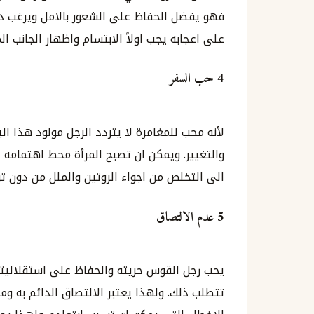
فهو يفضل الحفاظ على الشعور بالامل ويرغب دائ
على اعجابه يجب اولاً الابتسام واظهار الجانب ا
4 حب السفر
لأنه محب للمغامرة لا يتردد الرجل مولود هذا ا
والتغيير. ويمكن ان تصبح المرأة محط اهتمام
الى التخلص من اجواء الروتين والملل من دون تر
5 عدم الالتصاق
يحب رجل القوس حريته والحفاظ على استقلاليته 
تتطلب ذلك. ولهذا يعتبر الالتصاق الدائم به ومل