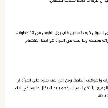
 ان تترك له دائماً مساحة للتنفس.
تعتبر العناية بالمظهر من الاجابات الاساسية على السؤال كيف تملكين قلب رجل القوس في 10 خطوات.
راته بسيطة. وما يحبه في المرأة هو ايضاً الاهتمام
رات والمواهب الخاصة. ومن اجل لفت نظره على المرأة ان
ميع اياً تكن الاسباب. فهو يريد الاتكال عليها في اداء
تركة.