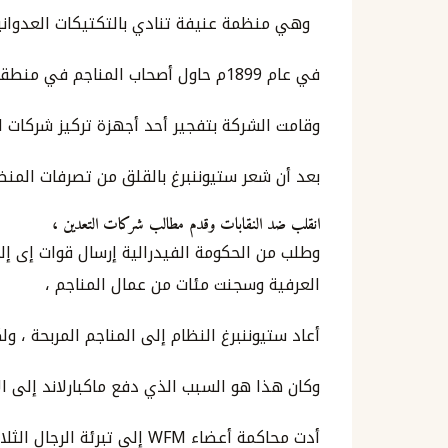
وهي منظمة عنيفة تنادي بالتكتيكات العدوانية
في عام 1899م حاول أصحاب المناجم في منطقة كوير داليان الغنية بالفضة كسر الاتحاد ، رداً على ذلك ،
وقامت الشركة بتفجير أحد أجهزة تركيز شركات
بعد أن شعر ستيوننبرغ بالقلق من تصرفات المنظ
انقلب ضد النقابات وقدم مطالب شركات التعدين ،
وطلب من الحكومة الفيدرالية إرسال قوات إى إل
العرفية وسجنت مئات من عمال المناجم ،
أعاد ستيوننبرغ النظام إلى المناجم المربحة ، 
وكان هذا هو السبب الذي دفع ماكبارلاند إلى الا
أدت محاكمة أعضاء WFM إلى تبرئة الرجال الثلاث في دفاعهم وكان كلارنس دارو ،