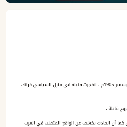
قصة قنبلة في بيت فرانك ستيوننبرغ وفي 30 ديسمبر 1905م ، انفجرت قنبلة في منزل السياسي فرانك
وح قاتلة ،
ن كما أن الحادث يكشف عن الواقع المتقلب في الغرب