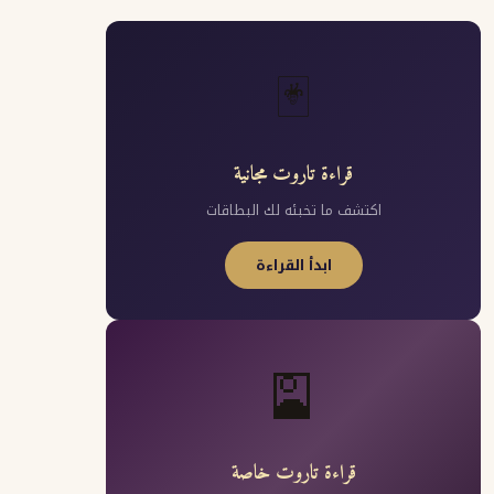
🃏
قراءة تاروت مجانية
اكتشف ما تخبئه لك البطاقات
ابدأ القراءة
🎴
قراءة تاروت خاصة