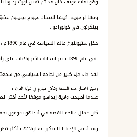
وهو نقابة قوية ، كان قد تم تعين أورشارد ويليام 
وتشارلز مويير رئيسًا للاتحاد وجورج بيتيبون عض
بينكرتون في كولورادو .
دخل ستيوننبرغ عالم السياسة في عام 1890م ، عندما تم انتخابه في مجلس النواب ،
في عام 1896م تم انتخابه حاكم ولاية ، على رأس ائتلاف من الجمهوريين والديمقراطيين ،
لقد جاء جزء كبير من نجاحه السياسي من سمعته
وسيتم اختبار هذه السمعة بشكل صارم في نهاية القرن ،
عندما أصبحت ولاية إيداهو موقعًا لأحد أكثر الص
كان عمال مناجم الفضة في أيداهو يقومون بحملات 
وقد أصبح الإحباط المتكرر لمحاولاتهم أكثر تطرفًا