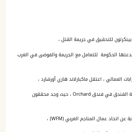
بينكرتون للتحقيق في جريمة القتل ،
تدعتها الحكومة للتعامل مع الجريمة والفوضى في الغرب
بات العمالي ، اعتقل ماكبارلاند هاري أورشارد ،
وهو غريب كان يقيم في فندق محلي ، في غرفة الفندق في فندق Orchard ، حيث وجد محققون
عن اتحاد عمال المناجم الغربي (WFM) ،