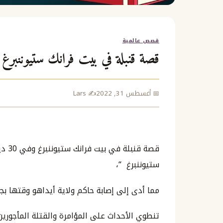
قصص عالمية
قصة قنبلة في بيت فرانك ستيوننبرغ
📅 أغسطس 31, 2022
✍️ Lars
ستيوننبرغ “،
مما أدى إلى إصابة حاكم ولاية أيداهو وقتها بجر
تنطوي الأحداث على المؤامرة والقتلة المأجوري