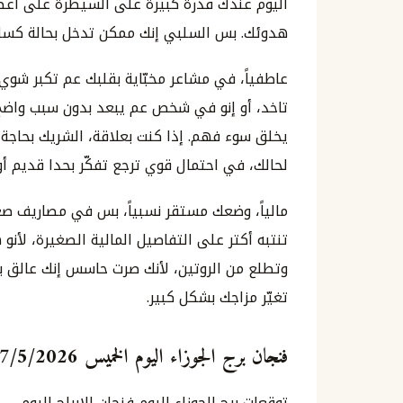
اليوم عندك قدرة كبيرة على السيطرة على أعص
هدوئك. بس السلبي إنك ممكن تدخل بحالة كسل أ
عاطفياً، في مشاعر مخبّاية بقلبك عم تكبر ش
تاخد، أو إنو في شخص عم يبعد بدون سبب واض
يخلق سوء فهم. إذا كنت بعلاقة، الشريك بحاج
لحالك، في احتمال قوي ترجع تفكّر بحدا قديم أ
مالياً، وضعك مستقر نسبياً، بس في مصاريف صغير
تنتبه أكتر على التفاصيل المالية الصغيرة، لأنو
وتطلع من الروتين، لأنك صرت حاسس إنك عالق 
تغيّر مزاجك بشكل كبير.
فنجان برج الجوزاء اليوم الخميس 7/5/2026 ايار مايو
توقعات برج الجوزاء اليوم فنجان الابراج اليوم