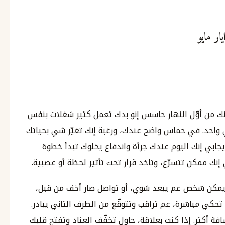
ك من أوّل النهار حاسس إنو بدك تعمل كتير شغلات بنفس
حد. في حماس واضح عندك، ورغبة إنك تغيّر شي بحياتك
يجابي إنك اليوم عندك جرأة واندفاع يخلوك تبدأ خطوة
نك ممكن تتسرّع، وتاخد قرار تحت تأثير لحظة أو عصبية.
. يمكن شخص عم يبعد شوي، أو تواصل صار أخف من قبل،
حكي مباشرة، عم تراقب وتتوقّع من الطرف التاني يبادر.
فة أكتر. إذا كنت بعلاقة، حاول تخفّف العناد وتفتح قلبك