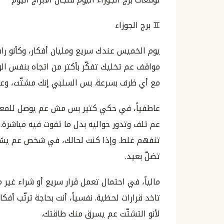
♊ برج الجوزاء
يوم الخميس عندك سريع ومليان أفكار، وكأنو راس
مواقف عم تخليك تفكّر بأكتر من اتجاه بنفس ال
مع أي ظرف بسرعة. بس السلبي إنك مشتّت، وعم تف
عاطفياً، في حكي كتير بس مش عم يوصل للمع
عم تلف وتدور حواليه بدل ما تفوت فيه مباشرة.
تنفهم غلط. وإذا كنت لحالك، في شخص عم يشغل
تضلّ بعيد.
مالياً، في احتمال تعمل قرار سريع أو شراء غير 
تاخد قرارات لحظية. نفسياً، أنت بحاجة ترتّب أف
لأنو التشتّت عم يسرق منك طاقتك.