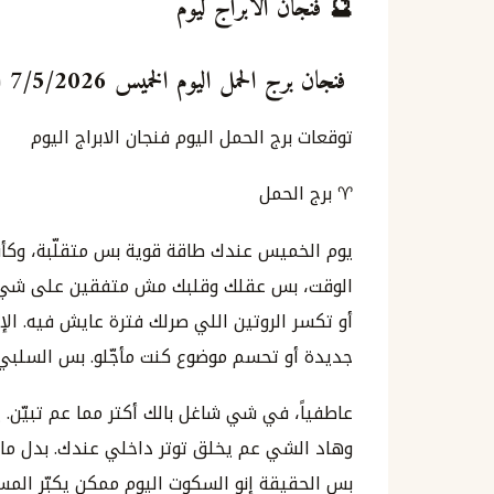
🔮 فنجان الأبراج ليوم
فنجان برج الحمل اليوم الخميس 7/5/2026 ايار مايو
توقعات برج الحمل اليوم فنجان الابراج اليوم
♈ برج الحمل
يوم الخميس عندك طاقة قوية بس متقلّبة، وكأن
الوقت، بس عقلك وقلبك مش متفقين على شي وا
أو تكسر الروتين اللي صرلك فترة عايش فيه. الإ
جديدة أو تحسم موضوع كنت مأجّلو. بس السلبي إ
عاطفياً، في شي شاغل بالك أكتر مما عم تبيّن
وهاد الشي عم يخلق توتر داخلي عندك. بدل ما ت
بس الحقيقة إنو السكوت اليوم ممكن يكبّر المسا