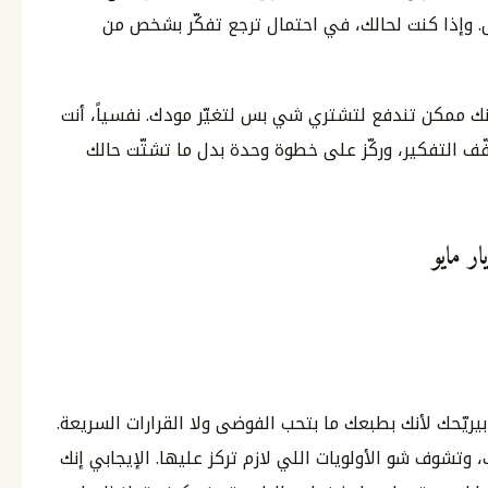
ل. وإذا كنت لحالك، في احتمال ترجع تفكّر بشخص من
لأنك ممكن تندفع لتشتري شي بس لتغيّر مودك. نفسياً، أنت
ّف التفكير، وركّز على خطوة وحدة بدل ما تشتّت حالك
يّحك لأنك بطبعك ما بتحب الفوضى ولا القرارات السريعة.
تشوف شو الأولويات اللي لازم تركز عليها. الإيجابي إنك