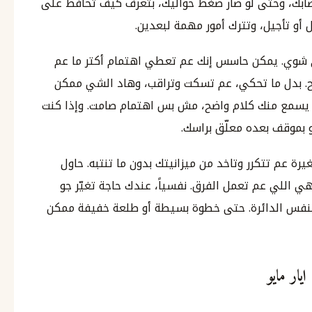
ابك، وحتى لو صار ضغط حواليك، بتعرف كيف تحافظ على
و تأجيل، وتترك أمور مهمة لبعدين.
وي شوي. يمكن حاسس إنك عم تعطي اهتمام أكتر ما عم
ح. بدل ما تحكي، عم تسكت وتراقب، وهاد الشي ممكن
ة يسمع منك كلام واضح، مش بس اهتمام صامت. وإذا كنت
و بموقف بعده معلّق براسك.
ة عم تتكرر وتاخد من ميزانيتك بدون ما تنتبه. حاول
 هي اللي عم تعمل الفرق. نفسياً، عندك حاجة تغيّر جو
بنفس الدائرة. حتى خطوة بسيطة أو طلعة خفيفة ممكن