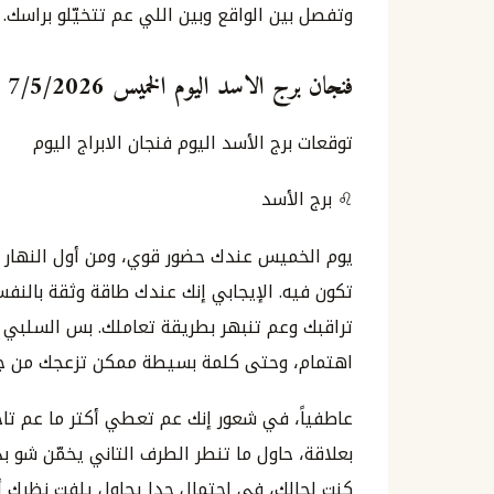
وتفصل بين الواقع وبين اللي عم تتخيّلو براسك. 
فنجان برج الاسد اليوم الخميس 7/5/2026 ايار مايو
توقعات برج الأسد اليوم فنجان الابراج اليوم
♌ برج الأسد
يوم الخميس عندك حضور قوي، ومن أول النهار 
تكون فيه. الإيجابي إنك عندك طاقة وثقة بالنف
تراقبك وعم تنبهر بطريقة تعاملك. بس السلبي إ
اهتمام، وحتى كلمة بسيطة ممكن تزعجك من جوّ
عاطفياً، في شعور إنك عم تعطي أكتر ما عم تا
بعلاقة، حاول ما تنطر الطرف التاني يخمّن شو بد
كنت لحالك، في احتمال حدا يحاول يلفت نظرك 