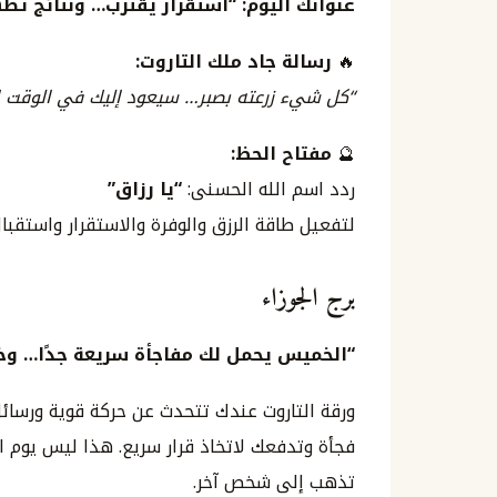
عنوانك اليوم: “استقرار يقترب… ونتائج تظه
🔥
رسالة جاد ملك التاروت:
“كل شيء زرعته بصبر… سيعود إليك في الوقت ا
🔮
مفتاح الحظ:
ردد اسم الله الحسنى:
“يا رزاق”
لتفعيل طاقة الرزق والوفرة والاستقرار واستقبال 
برج الجوزاء
“الخميس يحمل لك مفاجأة سريعة جدًا… وخبرً
ورقة التاروت عندك تتحدث عن حركة قوية ورسائ
فجأة وتدفعك لاتخاذ قرار سريع. هذا ليس يوم ال
تذهب إلى شخص آخر.