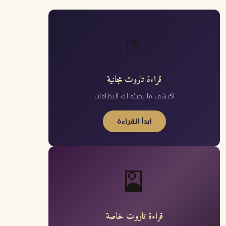
🃏
قراءة تاروت مجانية
اكتشف ما تخبئه لك البطاقات
ابدأ القراءة
🎴
قراءة تاروت خاصة