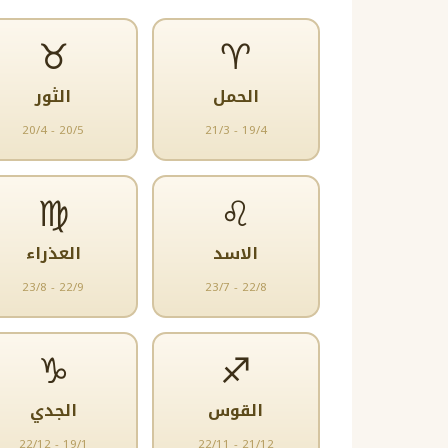
♉
♈
الحمل
الثور
20/4 - 20/5
21/3 - 19/4
♍
♌
الاسد
العذراء
23/8 - 22/9
23/7 - 22/8
♑
♐
القوس
الجدي
22/12 - 19/1
22/11 - 21/12