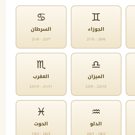
♋
♊
الجوزاء
السرطان
21/6 - 22/7
21/5 - 20/6
♏
♎
الميزان
العقرب
23/10 - 21/11
23/9 - 22/10
♓
♒
الدلو
الحوت
19/2 - 20/3
20/1 - 18/2