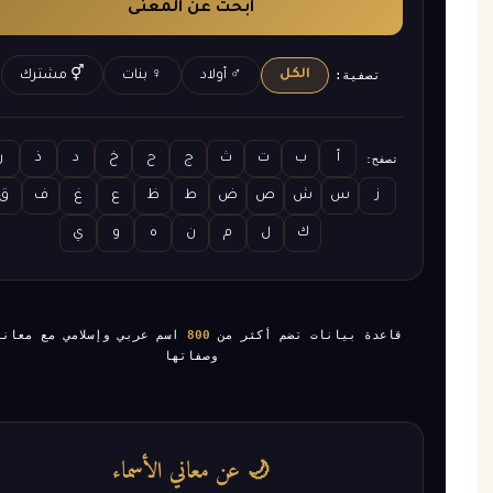
ابحث عن المعنى
الكل
تصفية:
♂ أولاد
♀ بنات
⚥ مشترك
أ
ب
ت
ث
ج
ح
خ
د
ذ
ر
صفح:
ز
س
ش
ص
ض
ط
ظ
ع
غ
ف
ق
ك
ل
م
ن
ه
و
ي
عدة بيانات تضم أكثر من
800
اسم عربي وإسلامي مع معانيها
وصفاتها
🌙 عن معاني الأسماء