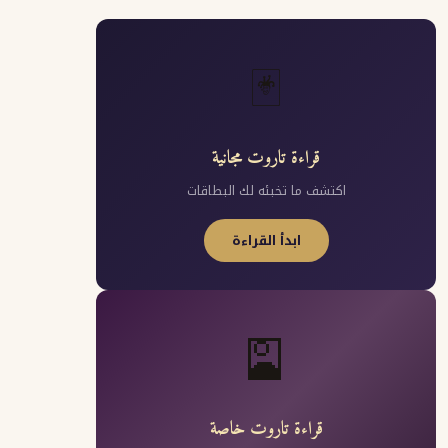
🃏
قراءة تاروت مجانية
اكتشف ما تخبئه لك البطاقات
ابدأ القراءة
🎴
قراءة تاروت خاصة