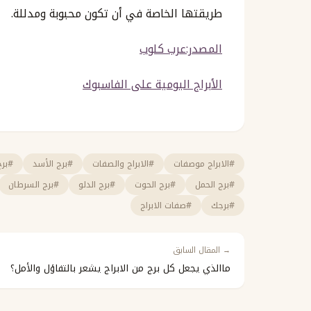
طريقتها الخاصة في أن تكون محبوبة ومدللة.
المصدر:عرب كلوب
الأبراج اليومية على الفاسبوك
#الابراج موصفات
#الابراج والصفات
#برج الأسد
#برج
#برج الحمل
#برج الحوت
#برج الدلو
#برج السرطان
#برجك
#صفات الابراج
→ المقال السابق
ماالذي يجعل كل برج من الابراج يشعر بالتفاؤل والأمل؟