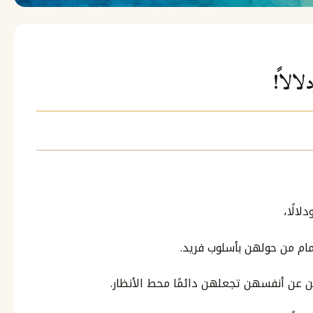
لالاً!
لالًا،
ام من حولهن بأسلوب فريد.
ن أنفسهن تجعلهن دائمًا محط الأنظار.