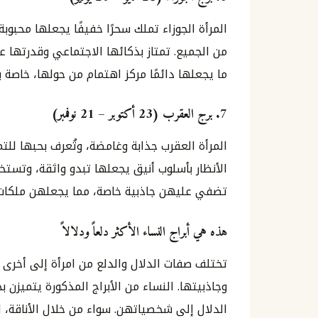
المرأة الجوزاء تملك سحرًا خفيفًا يجعلها محبوب
من الجميع. تمتاز بذكائها الاجتماعي وقدرتها ع
ما يجعلها دائمًا مركز اهتمام من حولها، خاصة ب
7.
برج العقرب (23 أكتوبر – 21 نوفمبر)
المرأة العقرب جذابة وغامضة، وتُعرف بحبها لل
الأنظار بأسلوب أنيق يجعلها تبدو واثقة، وتست
تضفي عليهن جاذبية خاصة، مما يجعلهن ملكات 
هذه هي أبراج النساء الأكثر دلعاً ودلالاً
تختلف صفات الدلال والدلع من امرأة إلى أخرى 
وجاذبيتها. النساء من الأبراج المذكورة يتميز
الدلال إلى شخصياتهن. سواء من خلال الأناقة، ال