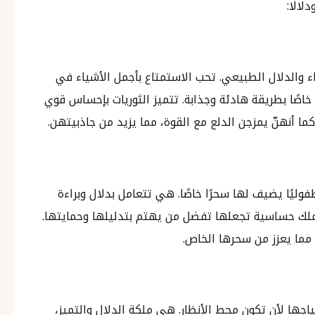
لالًا:
راء والدلال الطبيعي. تحب الاستمتاع بأجمل الأشياء في
ا خاصًا بطريقة هادئة وجذابة. تتميز الثوريات بإحساس قوي
 كما أنهنّ يمزجن الدلع مع القوة، مما يزيد من جاذبيتهن.
فوليًا يضيف لها سحرًا خاصًا. هي تتعامل بدلال وبراءة
 وتملك حساسية تجعلها تفضل من يهتم بتدليلها وحمايتها.
 مما يعزز من سحرها الخاص.
ياجها لأن تكون محط الأنظار. هي ملكة الدلال والتميز،