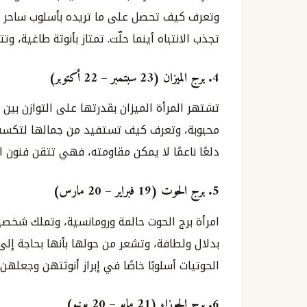
وتعرف كيف تحصل على ما تريده بأسلوب ساحر و
تجذب الانتباه أينما حلّت. تمتاز بأنوثة طاغية، 
4.
برج الميزان (23 سبتمبر – 22 أكتوبر)
تشتهر المرأة الميزان بقدرتها على التوازن بين 
محبوبة، وتعرف كيف تستفيد من جمالها لتكسب 
دلعًا ناعمًا لا يمكن مقاومته، فهي تتقن فنون 
5.
برج الحوت (19 فبراير – 20 مارس)
امرأة برج الحوت حالمة ورومانسية، وتملك شخصية
بدلال ولطافة، وتشعر من حولها بأنها بحاجة إلى
الحوتيات أسلوبًا خاصًا في إبراز أنوثتهن وجعلهن 
6.
برج الجوزاء (21 مايو – 20 يونيو)