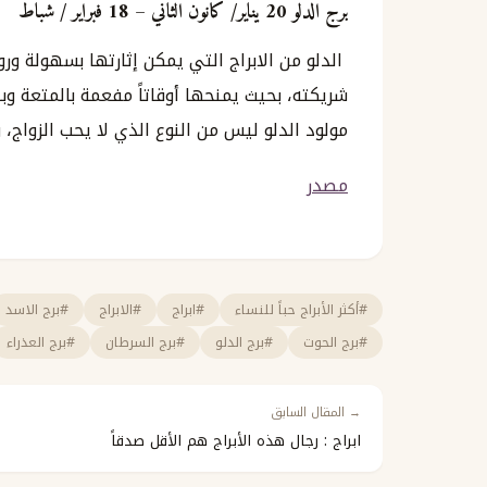
برج الدلو
20
يناير
/
كانون
الثاني
– 18
فبراير
/
شباط
الدلو من الابراج التي يمكن إثارتها بسهولة ور
شريكته، بحيث يمنحها أوقاتاً مفعمة بالمتعة وب
مولود الدلو ليس من النوع الذي لا يحب الزواج
مصدر
#أكثر الأبراج حباً للنساء
#ابراج
#الابراج
#برج الاسد
#برج الحوت
#برج الدلو
#برج السرطان
#برج العذراء
→ المقال السابق
ابراج : رجال هذه الأبراج هم الأقل صدقاً