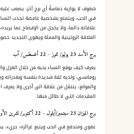
شغوف لا يوازيه حماسةً أي برج آخر، يصعب عليه ا
في الحب، ويتمتع بشخصية غامضة تجذب النساء ا
علاقاته دائما، ولا يخجل من الإفصاح عما يريده،
العلاقة الروتينية والمملة ويهوى التجديد خصوصاً
برج
الأسد
23
يوليو
/
تموز
– 22
أغسطس
/
آب
يعرف كيف يوقع النساء بحبه من خلال الغزل والكل
رومانسي، ولديه ثقة شديدة بنفسه وبقدراته ويع
والموانع، ينتقل من علاقة الى أخرى ولا يعرف ال
المقدمات التي لا طائل منها.
برج الميزان
23
سبتمبر
/
أيلول
– 22
أكتوبر
/
تشرين
الأو
عفوي ومندفع في الحب ويتبع غرائزه، جريء، ي