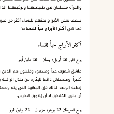
والمرأة مختلفان في طبيعتهما وتركيبهما الداخل
يتصف بعض
الأبراج
بحبّهم للنساء أكثر من غير
فما هي
أكثر الأبراج حباً للنساء
؟
أكثر الأبراج حباً للنساء
برج الثور
20
أبريل
/
نيسان
– 20
مايو
/
أيار
عاشق شغوف جداً ومندفع، وقليلون هم الذين 
كثيراً، ومتعطش دائما للإثارة من خلال الرائحة 
إضاعة الوقت، لذلك فإن الجهود التي يتم وضعها 
أن يكون المُلاحَق لا أن يُلاحِق الاخرين.
برج السرطان
22
يوينو
/
حزيران
– 22
يوليو
/
تموز