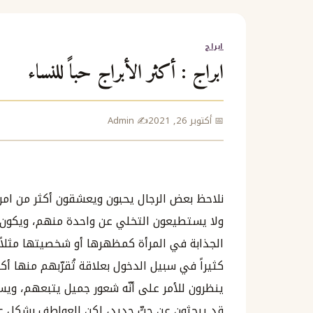
ابراج
ابراج : أكثر الأبراج حباً للنساء
📅 أكتوبر 26, 2021
✍️ Admin
نلاحظ بعض الرجال يحبون ويعشقون أكثر من امرأ
ولا يستطيعون التخلي عن واحدة منهم، ويكون 
الجذابة في المرأة كمظهرها أو شخصيتها مثلاً، 
كثيراً في سبيل الدخول بعلاقة تُقرّبهم منها أ
ينظرون للأمر على أنّه شعور جميل يتبعهم، وي
قد يبحثون عن حبٍّ جديد، لكن العواطف بشكل عا