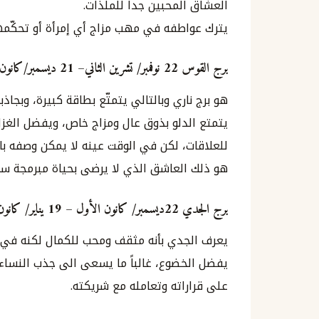
العشاق المحبين جداً للملذات.
يترك عواطفه في مهب مزاج أي إمرأة أو تحكّمها
برج القوس
22
نوفمبر
/
تشرين
الثاني
– 21
ديسمبر
/
كانون
هو برج ناري وبالتالي يتمتّع بطاقة كبيرة، وبج
يتمتع الدلو بذوق عال ومزاج خاص، ويفضل الغزل 
للعلاقات، لكن في الوقت عينه لا يمكن وصفه بال
هو ذلك العاشق الذي لا يرضى بحياة مبرمجة سلفا
برج الجدي
22
ديسمبر
/
كانون
الأول
– 19
يناير
/
كانون
يعرف الجدي بأنه مثقف ومحب للكمال لكنه في ال
يفضل الخضوع، غالباً ما يسعى الى جذب النساء
على قراراته وتعامله مع شريكته.