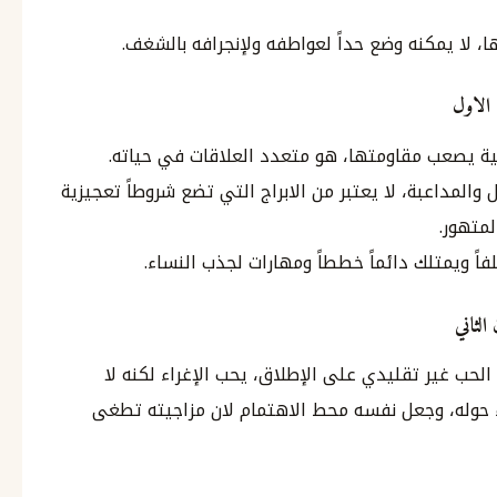
، لا يمكنه وضع حداً لعواطفه ولإنجرافه بالشغف.
الاول
اذبية يصعب مقاومتها، هو متعدد العلاقات في حياته.
والمداعبة، لا يعتبر من الابراج التي تضع شروطاً تعجيزية
متهور.
ً ويمتلك دائماً خططاً ومهارات لجذب النساء.
الثاني
حب غير تقليدي على الإطلاق، يحب الإغراء لكنه لا
 حوله، وجعل نفسه محط الاهتمام لان مزاجيته تطغى