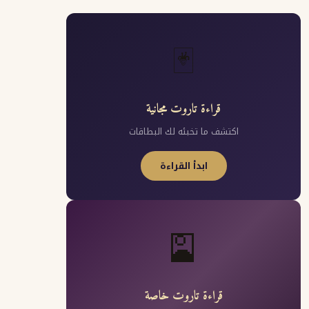
🃏
قراءة تاروت مجانية
اكتشف ما تخبئه لك البطاقات
ابدأ القراءة
🎴
قراءة تاروت خاصة