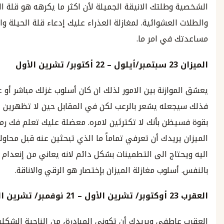
طلتك الانيقة الجميلة لأن اكثر ما يكرهه هو قلة النظافة
لعشوائية. لمغازلة العذراء عليك إدعاء قلة الحيلة والطلب منه
في امر ما.
23
سبتمبر
/
أيلول
–
22
أكتوبر
/
تشرين الأول
ازنة بين الامور لذلك ان كان أسلوب غزلك مباشر أو عدائي
عله يشعر بالرعب لكن في المقابل حين لا تظهرين عاطفتك
ظن بأنك لا تكترثين لامره. معضلة عليك تعلم فك رموزها.
ريدك أن تعرفي تماماً ما الذي تبحثين عنه قبل محاولة التقرب
اج الى التطمينات بشكل دائم لانه يعاني من إنعدام الثقة
سلوب مغازلة الميزان بإختصار هو الرقي والاناقة.
2
أوكتوبر
/
تشرين الأول
–
21
نوفمبر
/
تشرين الثاني
اطفي ويريدك أن تكوني المبادرة، من الناحية الشكلية على