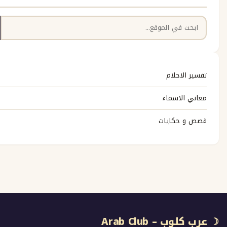
بحث
حلام
اسماء
كايات
Arab Club