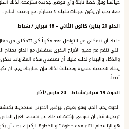
فق خطة ثابتة وأي فوضى جديدة ستزعجه. لذلك أسلوب الغزل
ن يكون بجرعات قليلة لا تتعارض مع روتينه الخاص.
يناير
/
كانون الثاني
–
18
فبراير
/
شباط
تتمكني من التواصل معه فكرياً كي تتمكني من مغازلته. الخدع
 مع جميع الأبراج الاخرى ستفشل مع الدلو. يحتاج الى العفوية
الإبداع لذلك عليك أن تعتمدي هذه المقاربات. تذكري بأن الدلو
ية متميزة ومختلفة لذلك فإن مقاربتك يجب أن تكون كذلك
1
فبراير
/
شباط
–
20
مارس
/
آذار
ب الحب وهو يعيش ليرضي الاخرين. ستجدينه يكتشف ما الذي
قبل أن تقومي بإكتشاف ذلك عن نفسك. الغزل الخاص بالحوت
جام التام معه خطوة تلو الخطوة. تركيزك يجب أن يكون على