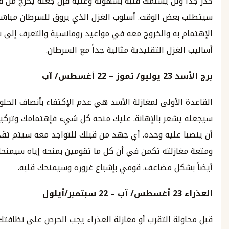
 ولن يسلمك قلبه بسهولة وعليه فإن جعله يخرج من قوقعته
عض الوقت. أسلوب الغزل الذي يروق للسرطان مباشر،
 به والخروج معه في مواعيد رومانسية والتعرف إلى شخصيته.
غزل التقليدية مثالية جداً مع السرطان.
سد
23
يوليو
/
تموز
– 22
أغسطس
/
آب
لأولى لمغازلة الأسد هي عدم الإكتفاء بأنصاف الحلول لان ذلك
شعر بالإهانة. عليك منحه كل شيء فإهتمامك وتركيزك يجب
 عليه وحده. أي جهد من قبلك للتواجد معه سيتم تقديره
ازلته تكمن في أن كل ما تقومين بمنحه إياه سيمنحك هو إياه
كل مضاعف. قومي بإشباع غروره وسيمنحك قلبه.
23
أغسطس
/
آب
–
22
سبتمبر
/
أيلول
لة التقرب أو مغازلة العذراء يجب الحرص على نظافتك