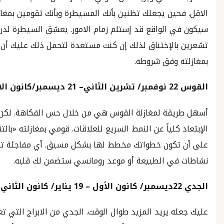
ين يجعلك تظنين بأنك المسيطرة وبأنك تقومين بمغازلته
 الواقع قد إستلم زمام الامور. يعشق السيطرة لدرجة أنك قد
الإختناق لذلك إن كنت مستعدة لتحمل ذلك عليك أن تقومي
 وفق شروطه.
22
نوفمبر
/
تشرين الثاني
–
21
ديسمبر
/
‪كانون
الاول
قة لمغازلة القوس هي من خلال حس الفكاهة. لكن عليك
كلياً عن النمط السريع للعلاقات. قومي بمغازلته «بالتقسيط»
كون خطواتك مخطط لها بشكل مسبق. أي مفاجئة تتضمن
ي الطبيعة أو موعد رومانسي ستضمن لك قلبه.
2
ديسمبر
/
كانون الأول
–
19
يناير
/
كانون الثاني
 يريد المزيد طوال الوقت. الجدي من الابراج التي تعيش