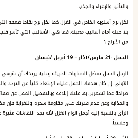
الإغراء والجذب.
ج
أسلوبه الخاص في الغزل كما لكل برج نقاط ضعفه التي تجعله
أمام أساليب معينة. فما هي الأساليب التي تأسر قلب كل برج
 ؟
مارس
/
آذار
– 19
أبريل
/
نيسان
مل يفضل المقاربات الجريئة وعليه يريدك أن تقومي بالخطوة
ن كان هدفك الحمل عليك الإبتعاد كلياً عن التردد والتعبير بكل
 تشعرين به. عليك إبلاغه وبالتفصيل الممل عن صفاته الرائعة
 وعن عدم قدرتك على مقاومة سحره. وللغرابة فإن مخالفته
نسبة إليه أجمل انواع الغزل لأنه يجد النقاشات مثيرة عاطفياً