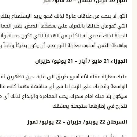
بريل
/
نيسان
–
20
مايو
/
أيار
يبحث عن علاقات عابرة لذلك فهو يريد الإستمتاع بتلك الفترة
مان خلالها بالتعرف على بعضكما البعض. يقدر الجمال ومتع
لك قدمي له الكثير من الهدايا التي تكون جميلة وأنيقة
ثمن. أسلوب مغازلة الثور يجب أن يكون بطيئاً وثابتاً ومادياً .
2
مايو
/
أيار
–
21
يونيو
/
حزيران
زلة عقله لأنه أسرع طريق الى قلبه. حين تظهرين ثقافتك
وقدرتك على الإنخراط في أي مناقشة مهما كانت فالجوزاء
 حيلة امام سحرك. يحب المغامرة والإبداع لذلك أي مبادرة
 إطارهما ستجعله يعشقك.
ن
22
يوينو
/
حزيران
–
22
يوليو
/
تموز