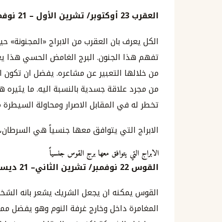
العقرب
23
أوكتوبر
/
تشرين الأول
–
21
نوفم
الكل يعرف بان العقرب من الابراج «المجنونة» حي
تفهم هذا الجنون. البرج الغامض الحسي هذا يعي
من خلالها التعبير عن مشاعره. يفضل ان تكون ا
من مجرد علاقة جسدية بالنسبة اليه. ما يثيره ه
تخطر له في المقابل الاصرار ومحاولة السيطرة م
الابراج التي يتوافق معها جنسياً هي السرطان، ال
الابراج التي يتوافق معها برج القوس جنسياً
القوس
22
نوفمبر
/
تشرين الثاني
–
21
ديسم
القوس يمكنه ان يجعل الشريك يشعر بانه الشخص
المغامرة داخل وخارج غرفة النوم وهو يفضل مما