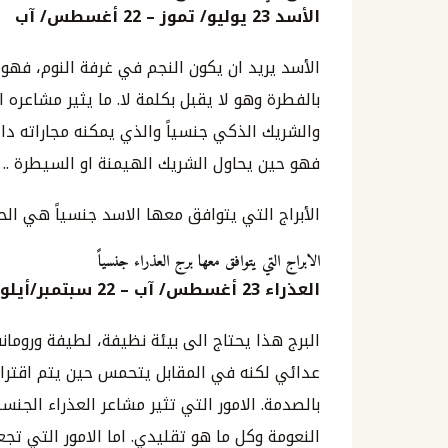
الأسد
23
يوليو
/
تموز
– 22
أغسطس
/
آب
الأسد يريد ان يكون النجم في غرفة النوم، فه
بالفطرة وهو لا يقبل بكلمة لا. ما يثير مشاعره ال
والشريك الذكي جنسياً والذي يمكنه مجاراته داخل
فهو حين يحاول الشريك الهيمنة او السيطرة ..
الأبراج التي يتوافق معها الاسد جنسياً هي الحم
الابراج التي يتوافق معها برج العذراء جنسياً
العذراء
23
أغسطس
/
آب
–
22
سبتمبر
/
أيلو
البرج هذا يحتاج الى بيئة نظيفة، لطيفة ورومان
عدائي لكنه في المقابل يتحمس حين يتم اقتراح
بالصدمة. الامور التي تثير مشاعر العذراء الجنس
النعومة وكل ما هو تقليدي. اما الامور التي تج