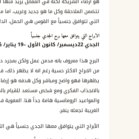
هو ارضاء الشريكة لكنه في المقابل يريد منها ان
تتضمن الملاحقة وكل ما هو جديد وغريب. اما ما
التي تتوافق جنسياً مع القوس هي الحمل، الدلو، 
الابراج التي يتوافق معها برج الجدي جنسياً
الجدي
22
ديسمبر
/
كانون الأول
–
19
يناير
/
كا
البرج هذا معروف بانه مدمن عمل ولكن بمجرد دخ
من الابراج الاكثر حسية رغم انه لا يظهر ذلك،
يظهرها فهو واضح ومباشر وكل هدفه هو إرضاء 
بالانجذاب الفكري ومع شخص مستعد للقيام بالمبا
والمواعيد الرومانسية هامة جداً هنا. العفوية 
الغريبة تجعله ينفر.
الأبراج التي يتوافق معها الجدي جنسياً هي الثو