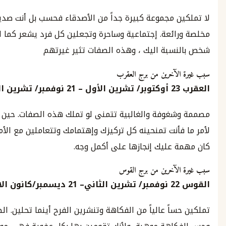
ن مجموعة كبيرة جداً من الأصدقاء فحسب بل أنت صديقة
ائعة. إجتماعية وساحرة وتجعلين كل فرد يشعر كما لو كان أهم
سبة اليك ، وهذه الصفات تثير غيرتهم
لآخرين من برج العقرب
2
أوكتوبر
/
تشرين الأول
–
21
نوفمبر
/
تشرين الثاني
غوفة والغالبية تتمنى لو تملك هذه الصفات. حين تكترثين
أنت تمنحينه كل تركيزك وإهتمامك وتتعاملين مع الأمر كما لو
 عليك إنجازها على أكمل وجه.
لآخرين من برج القوس
22
نوفمبر
/
تشرين الثاني
–
21
ديسمبر
/
‪كانون
الاول
اً عالياً من الفكاهة وتنشرين الفرح أينما تحلين. الظرافة