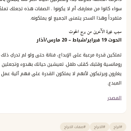
ا من معارفك أم لا يكونوا . الصفات هذه تجعلك تملكين سحراً
هذا السحر يتمنى الجميع لو يملكونه.
لآخرين من برج الحوت
1
فبراير
/
شباط
–
20
مارس
/
آذار
رة مرعبة على الإبداع، فنانة حتى ولو لم تدركِ ذلك حتى الآن.
 وقلبك كقلب طفل. تعيشين حياتك بهدوء وتجعلين الاخرين
يرتبكون لأنهم لا يملكون القدرة على فهم آلية عمل دماغك
الابراج
#صفات الابراج