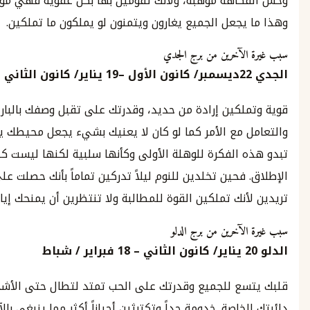
اهة موهبة، ولأنك تقومين بها بكل عفوية فهي موهبة نادرة
جعل الجميع يغارون ويتمنون لو يملكون ما تملكين.
لآخرين من برج الجدي
2
ديسمبر
/
كانون الأول
–
19
يناير
/
كانون الثاني
لكين إرادة من حديد، وقدرتك على تقبل وصفك بالباردة
مع الأمر كما لو كان لا يعنيك بشيء يجعل محيطك يغار. قد
 الفكرة للوهلة الأولى وكأنها سلبية لكنها ليست كذلك على
فحين تخلدين للنوم ليلاً تدركين تماماً بأنك حصلت على كل ما
نك تملكين القوة للمطالبة ولا تنتظرين أن يمنحك إياها أحد.
آخرين من برج الدلو
يناير
/
كانون الثاني
–
18
فبراير
/
شباط
ع للجميع وقدرتك على الحب تمتد لتطال حتى الأشخاص خارج
خاصة. خدومة جداً وتكترثين أحياناً أكثر مما ينبغي بالآخرين