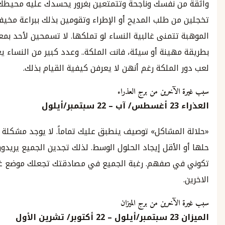
 نفسك وناجحة وتتمتعين بغرور يحسدك عليه محيطك. لا
ن طلب المديح أو الإطراء وتقومين بذلك ببراعة مخيفة، وهذه
تمنى غالبية النساء لو تملكها. لا تسمحين لأحد بمعاملتك
هينة أو سيئة، فانت الملكة.. وعدد كبير من النساء يعشقن
لملكة رغم أنهن لا يعرفن كيفية القيام بذلك.
آخرين من برج العذراء
23
أغسطس
/
آب
–
22
سبتمبر
/
أيلول
لمشاكل» توصيف ينطبق عليك تماماً. لا يوجد مشكلة لا يمكنك
لأقل إيجاد الحلول الوسط. لذلك تجدين الجميع يريدون أن
 صفهم. رغبة الجميع في مصادقتك تجعلك موضع غيرة
آخرين من برج الميزان
22 أكتوبر/ تشرين الأول