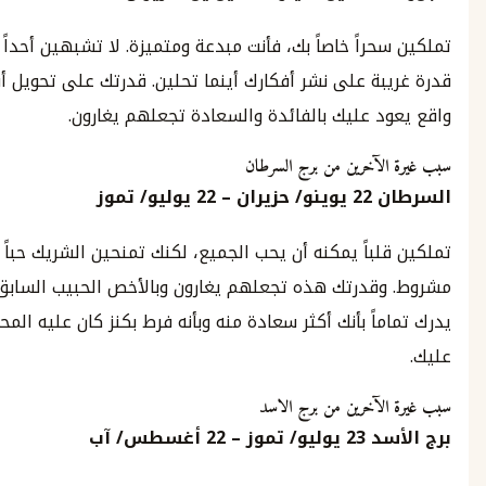
راً خاصاً بك، فأنت مبدعة ومتميزة. لا تشبهين أحداً وتملكين
ة على نشر أفكارك أينما تحلين. قدرتك على تحويل أفكارك الى
د عليك بالفائدة والسعادة تجعلهم يغارون.
لآخرين من برج السرطان
ن
22
يوينو
/
حزيران
–
22
يوليو
/
تموز
باً يمكنه أن يحب الجميع، لكنك تمنحين الشريك حباً غير
قدرتك هذه تجعلهم يغارون وبالأخص الحبيب السابق الذي
اً بأنك أكثر سعادة منه وبأنه فرط بكنز كان عليه المحافظة
لآخرين من برج الاسد
سد
23
يوليو
/
تموز
– 22
أغسطس
/
آب