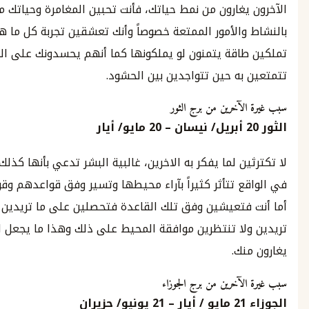
غارون من نمط حياتك، فأنت تحبين المغامرة وحياتك مليئة
الأمور الممتعة خصوصاً وأنك تعشقين تجربة كل ما هو جديد.
ج
اقة يتمنون لو يملكونها كما أنهم يحسدونك على السحر الذي
ه حين تتواجدين بين الحشود.
آخرين من برج الثور
بريل
/
نيسان
–
20
مايو
/
أيار
ن لما يفكر به الاخرين، غالبية البشر تدعي بأنها كذلك لكنها
 تتأثر كثيراً بآراء محيطها وتسير وفق قواعدهم وقوانينهم.
فتعيشين وفق تلك القاعدة فتحصلين على ما تريدين وقت ما
لا تنتظرين موافقة المحيط على ذلك وهذا ما يجعل الاخرين
ك.
آخرين من برج الجوزاء
2
مايو
/
أيار
–
21
يونيو
/
حزيران