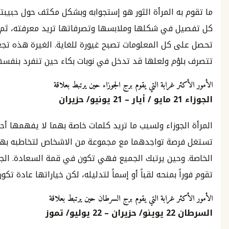
ه المرأة الثور هو إستجوابه وبشكل مكثف حول حبيبته السابقة.
 في شكلها وملابسها وتصرفاتها تريد معرفته، ثم حين
 كل المعلومات تصبح غيورة للغاية. الغيرة هذه تجعلها
ؤم ولعلها قد تدخل في نوبات بكاء حين تنفرد بنفسها.
ر غرابة التي يقوم برج الجوزاء حين يرتبط بعلاقة
2
مايو
/
أيار
–
21
يونيو
/
حزيران
جوزاء ولسبب ما تريد كلمات خاصة بهما لا يفهمها أحد.. وهي
صة تواجدهما مع مجموعة من الاشخاص لتخاطبه بهذه اللغة
حين يرتبك الجميع فهي تكون في قمة السعادة. الجوزاء أيضاً
ً بمنحه لقباً أو إسماً لتدليله، لكن خياراتها عادة تكون مريعة.
ثر غرابة التي يقوم برج السرطان حين يرتبط بعلاقة
ن
22
يوينو
/
حزيران
–
22
يوليو
/
تموز