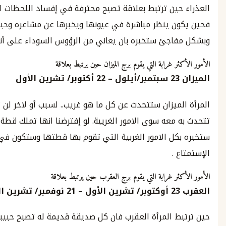
حين ترتبط بعلاقة تصبح محترفة في إفساد اللحظات الرومانسية.
ن ينظر مباشرة في عيونها ويخبرها عن مشاعره وحبه فهي
اجئ ستخبره بان يعاني من الرؤوس السوداء على أنفه مثلاً.
ر غرابة التي يقوم برج الميزان حين يرتبط بعلاقة
23
سبتمبر
/
أيلول
–
22
أكتوبر
/
تشرين الأول
ميزان ستتحدث عن كل ما هو غريب.. لسبب أو لاخر لن تجد ما
معه سوى الامور الغريبة. لو إفترضنا انها تملك قطة فهي
كل الامور الغربية التي تقوم بها قطتها وستكون في قمة
 .
ثر غرابة التي يقوم برج العقرب حين يرتبط بعلاقة
2
أوكتوبر
/
تشرين الأول
–
21
نوفمبر
/
تشرين الثاني
ط المرأة العقرب فان كل صديقة قديمة له تصبح حبيبة سابقة