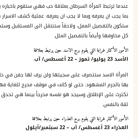
تبط المرأة السرطان بعلاقة حب فهي ستقوم باخباره بكل شيء..
ن يعرفه وبما لا يجب ان يعرفه. عملية كشف الاسرار هذه
لتفصيل الممل، ولاحقاً ستنتقل الى المستقبل وستخبره عن
ا وأيضاً بالتفصيل الملل.
ثر غرابة التي يقوم برج الاسد حين يرتبط بعلاقة
يوليو
/
تموز
– 22
أغسطس
/
آب
لاسد ستتصرف على سجيتها ولن يرف لها جفن في حال أمسك
رم المشهود. حتى لو كانت في موقف محرج للغاية فهي لا
ى الإطلاق وسيجد هو نفسه محرجاً بينما هي تحدق به بكل
فس.
ر غرابة التي يقوم برج العذراء حين يرتبط بعلاقة
23
أغسطس
/
آب
–
22
سبتمبر
/
أيلول