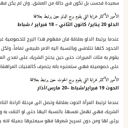
سب بل تكون في حالة من العشق.. وان لم يكن فهو سيرحل.
ر غرابة التي يقوم برج الدلو حين يرتبط بعلاقة
يناير
/
كانون الثاني
–
18
فبراير
/
شباط
بط الدلو بعلاقة فان مفهوم هذا البرج للخصوصية غير واضح.
ها تتلاشى وبالنسبة اليه الامر طبيعي تماماً، ولكل تصرف
ئات المبررات. حتى حين يحتج الشريك على تعدي المرأة الدلو
يته فهي ستعتبره بانه يتصرف كالفتيات المراهقات.
ثر غرابة التي يقوم برج الحوت حين يرتبط بعلاقة
1
فبراير
/
شباط
–
20
مارس
/
آذار
بط المرأة الحوت بعلاقة وتصل الى مرحلة الراحة التامة مع
هي تهمل نفسها. بالنسبة اليها حتى لو التقت به وهي بحالة
 ومن دون تسريح شعرها فهو سيعتبرها جميلة لانه يحبها.