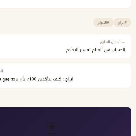
الابراج
سابق
 المنام تفسير الاحلام
المقال التالي ←
ابراج : كيف تتأكدين 100٪ بأن برجه وقع في غرامك ؟
🃏