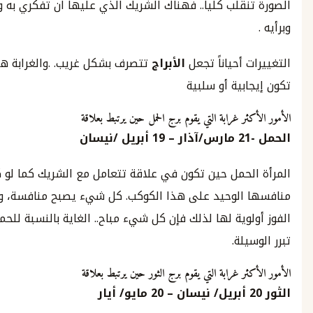
قلب كليا.. فهناك الشريك الذي عليها ان تفكري به وبحاجاته
ج
 أحياناً تجعل
الأبراج
تتصرف بشكل غريب. .والغرابة هنا قد
بية أو سلبية
ر غرابة التي يقوم برج الحمل حين يرتبط بعلاقة
مارس
/
آذار
– 19
أبريل
/
نيسان
لحمل حين تكون في علاقة تتعامل مع الشريك كما لو كان
الوحيد على هذا الكوكب. كل شيء يصبح منافسة، وطبعاً
وية لها لذلك فإن كل شيء مباح.. الغاية بالنسبة للحمل بالتأكيد
لة.
ر غرابة التي يقوم برج الثور حين يرتبط بعلاقة
بريل
/
نيسان
–
20
مايو
/
أيار