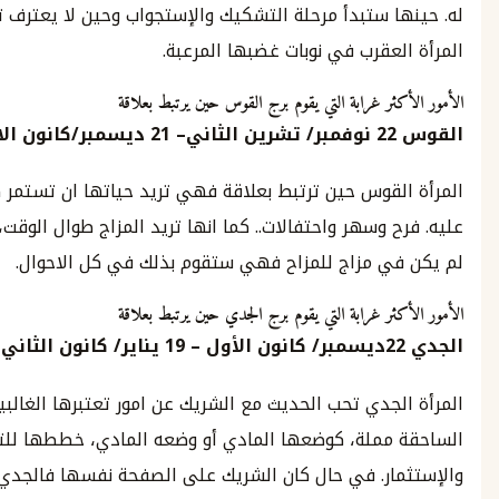
ا ستبدأ مرحلة التشكيك والإستجواب وحين لا يعترف تدخل
عقرب في نوبات غضبها المرعبة.
ثر غرابة التي يقوم برج القوس حين يرتبط بعلاقة
22
نوفمبر
/
تشرين الثاني
–
21
ديسمبر
/
‪كانون
الاول
لقوس حين ترتبط بعلاقة فهي تريد حياتها ان تستمر كما كانت
 وسهر واحتفالات.. كما انها تريد المزاج طوال الوقت، حتى ولو
ي مزاج للمزاح فهي ستقوم بذلك في كل الاحوال.
ثر غرابة التي يقوم برج الجدي حين يرتبط بعلاقة
2
ديسمبر
/
كانون الأول
–
19
يناير
/
كانون الثاني
جدي تحب الحديث مع الشريك عن امور تعتبرها الغالبية
مملة، كوضعها المادي أو وضعه المادي، خططها للتقاعد
ار. في حال كان الشريك على الصفحة نفسها فالجدي لا تكون