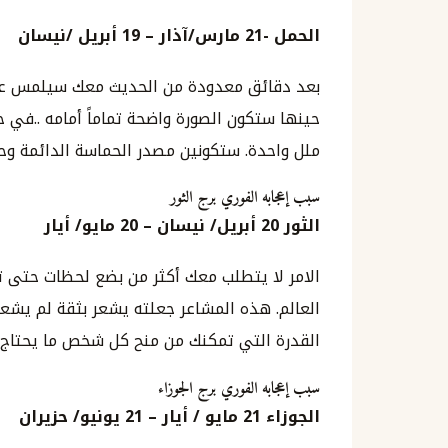
الحمل
-21
مارس
/
آذار
– 19
أبريل
/
نيسان
بعد دقائق معدودة من الحديث معك سيلمس عطش
حينها ستكون الصورة واضحة تماماً أمامه ..في 
ملل واحدة. ستكونين مصدر الحماسة الدائمة وحيات
سبب إعجابه الفوري برج الثور
الثور
20
أبريل
/
نيسان
–
20
مايو
/
أيار
الامر لا يتطلب معك أكثر من بضع لحظات حتى تجع
العالم. هذه المشاعر جعلته يشعر بثقة لم يشع
القدرة التي تمكنك من منح كل شخص ما يحتاج 
سبب إعجابه الفوري برج الجوزاء
الجوزاء
21
مايو
/
أيار
–
21
يونيو
/
حزيران