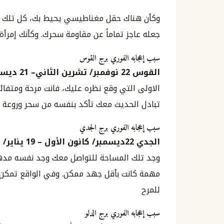
وكأن هناك حقل مغناطيسي يحيط بك، كل تلك ال
جعله عاجز تماماً عن مقاومة سحرك. وكأنك إمرأ
سبب إعجابه الفوري برج القوس
القوس
22
نوفمبر
/
تشرين الثاني
–
21
ديسم
الاولى التي وقع نظره عليك، فانت مرحة ومتفائ
تبادل الحديث معك تأكد بنفسه من سحر وروعة 
سبب إعجابه الفوري برج الجدي
الجدي
22
ديسمبر
/
كانون الأول
–
19
يناير
/
ك
وجد تلك المساحة للتواصل معك وجد نفسه مدهو
مهمة كانت بأقل جهد ممكن. وفي الواقع تمكن م
للمرح
سبب إعجابه الفوري برج الدلو