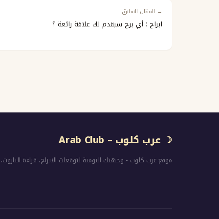
→ المقال السابق
ابراج : أي برج سيقدم لك علاقة رائعة ؟
☽ عرب كلوب – Arab Club
موقع عرب كلوب - وجهتك اليومية لتوقعات الابراج، قراءة التاروت، 