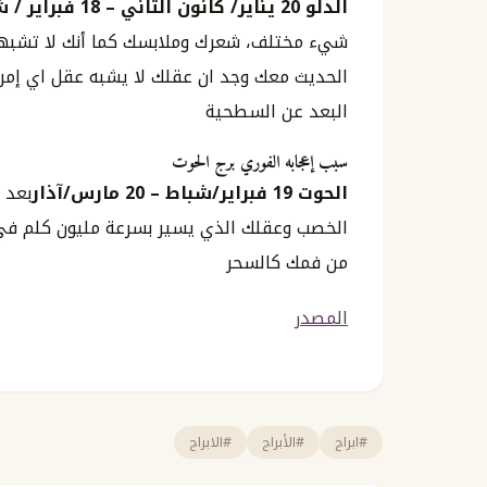
الدلو
20
يناير
/
كانون الثاني
–
18
فبراير
/
شب
شيء مختلف، شعرك وملابسك كما أنك لا تشبهين
الحديث معك وجد ان عقلك لا يشبه عقل اي إمرأة
البعد عن السطحية
سبب إعجابه الفوري برج الحوت
الحوت 19 فبراير/شباط –
20 مارس/آذار
بعد 
الخصب وعقلك الذي يسير بسرعة مليون كلم في ا
من فمك كالسحر
المصدر
#ابراج
#الأبراج
#الابراج