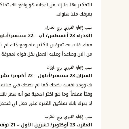
التفكير بها. ما زاد من اعجابه هو واقع انك ت
يعرفك منذ سنوات.
سبب إعجابه الفوري برج العذراء
العذراء
23
أغسطس
/
آب
–
22
سبتمبر
/
أيلول
معك. فانت بت تعرفين الكثير عنه ومع ذلك لم يت
من الان وصاعداً وعليه العمل بكل قواه لمعرفة م
سبب إعجابه الفوري برج الميزان
الميزان
23
سبتمبر
/
أيلول
–
22
أكتوبر
/
تشرين
بك ووجد نفسه يضحك كما لم يضحك في حياته. م
وقتاً ممتعاً. وما هو اكثر اهمية هو أنه شعر بانك 
لا يدرك بانك تملكين القدرة على جعل اي شخص يش
سبب إعجابه الفوري برج العقرب
العقرب
23
أوكتوبر
/
تشرين الأول
–
21
نوفم