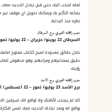
لعله انجذب اليك حتى قبل تبادل الحديث معك، 
يمكنه التأثير بك ويمكنك تحويل اي موقف غير مر
نظره منذ البداية.
سبب إعجابه الفوري برج السرطان
السرطان
22
يوينو
/
حزيران
–
22
يوليو
/
تموز
خلال دقائق معدودة اصبح ككتاب مفتوح امامك.
دقيق بمشاعرهم ومزاجهم. وهو مدهوش للغاية م
رؤيته.
سبب إعجابه الفوري برج الاسد
برج الأسد
23
يوليو
/
تموز
– 22
أغسطس
/
آ
كلا لم ينجذب لأناقتك ولا لواقع انك تسرقين ال
بواقع انه وبعد تبادله الحديث معك لمس افكار