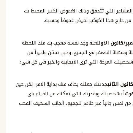
مشاعر التي تتدفق وذلك الغموض الكبير المحيط بك
ة من خارج هذا الكوكب تفيض غموضاً وحسية.
بر
/
‪كانون
الاول
لعله وجد نفسه معجب بك منذ اللحظة
لة وسهلة المعشر مع الجميع. وحين تمكن واخيراً من
شخصيتك المرحة التي ترى الايجابية والخير في كل شيء
انون الثاني
جديتك جعلته يخاف منك بداية الامر، لكن حين
شاً بشخصيتك وبقدرتك التي تمكنك من القيام باي
ن لمس جانباً غير ظاهر للجميع، الجانب السخيف المحب