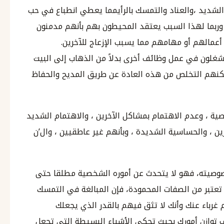
 الشديد ،والعناد والتمسك بالرأيمما يعطي انطباع في حب
 وربما لهذا السبب يعتقد المحيطون بهم بأنهم مدمنون
عمالهم أو مهامهم مما يسبب الإزعاج للآخرين.
نشغلون في عمل وظائف أخرى بدلاً من الذهاب إلى البيت
مكنهم التخلص من هذه العادة عن طريق المديح والحفاظ
ية ، وعدم الاهتمام بمشاكل الآخرين ، والاهتمام الشديد
رين ، والحساسية الشديدة ، وبأنهم غير عاطقيين ، وال’ن
صوصيته، فهو لا يتحدث عن أموره الشخصية مطلقا حتى
 تعتبر من الصفات المحمودة، فإن المبالغة في التمسك
 غرباء عنك وأنك لا تثق فيهم بالقدر الذي يجعلك
 توازن أمورك بحيث تحكي الأشياء البسيطة التي تجعل