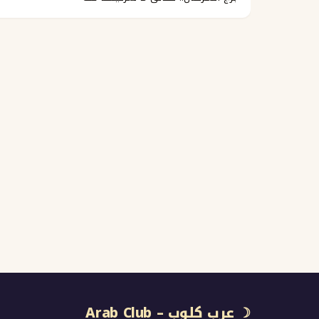
☽ عرب كلوب – Arab Club