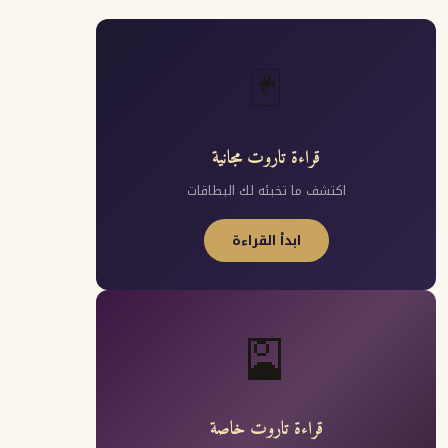
🃏
قراءة تاروت مجانية
اكتشف ما تخبئه لك البطاقات
ابدأ القراءة
🎴
قراءة تاروت خاصة