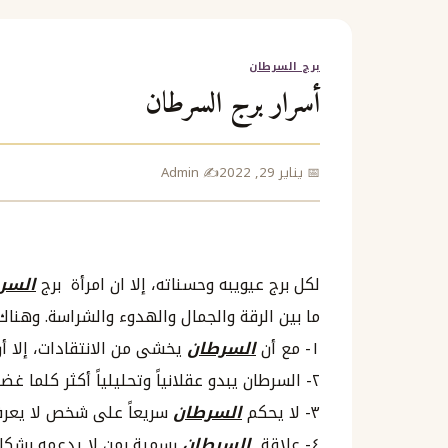
برج السرطان
أسرار برج السرطان
📅 يناير 29, 2022
✍️ Admin
لكل برج عيويبه وحسناته، إلا ان امرأة برج
السر
ما بين الرقة والجمال والهدوء والشراسة. وهناك
١- مع أن
السرطان
يخشى من الانتقادات، إلا أ
٢- السرطان يبدو عقلانياً وتحليلياً أكثر كلما غضب.
٣- لا يحكم
السرطان
سريعاً على شخص لا يعرفه
٤- علاقة
السرطان
رسمية بمن لا يدعمه بشكل أ