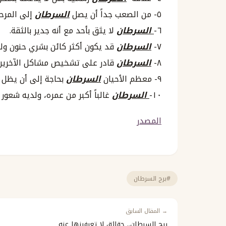
٥- من الصعب جداً أن يصل
السرطان
إلى المرحل
٦-
السرطان
لا يثق بأحد مع أنه جدير بالثقة.
٧-
السرطان
قد يكون أكثر كائن بشري حنون ول
٨-
السرطان
قادر على تشخيص مشاكل الآخرين
٩- معظم الأحيان
السرطان
بحاجة إلى أن يظل و
١٠-
السرطان
غالباً أكبر من عمره، ولديه شعور
المصدر
#برج السرطان
→ المقال السابق
برج السرطان.. حقائق لا تعرفينها عنه