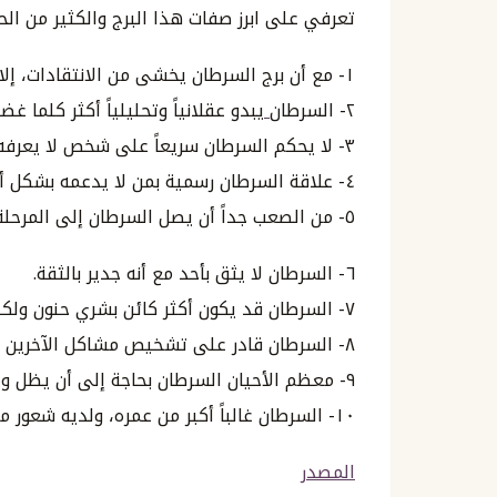
تعرفي على ابرز صفات هذا البرج والكثير من الح
١- مع أن برج السرطان يخشى من الانتقادات، إلا أن انتقاداته تصب في الصميم.
٢- السرطان
يبدو عقلانياً وتحليلياً أكثر كلما غض
٣- لا يحكم السرطان سريعاً على شخص لا يعرفه جيداً.
٤- علاقة السرطان رسمية بمن لا يدعمه بشكل أو بآخر.
٥- من الصعب جداً أن يصل السرطان إلى المرحلة التي يقول فيها “أحبك”.
٦- السرطان لا يثق بأحد مع أنه جدير بالثقة.
٧- السرطان قد يكون أكثر كائن بشري حنون ولكنك تجهل ذلك.
٨- السرطان قادر على تشخيص مشاكل الآخرين أكثر من قدرته على تشخيص مشاكله.
٩- معظم الأحيان السرطان بحاجة إلى أن يظل وحيداً.
١٠- السرطان غالباً أكبر من عمره، ولديه شعور مزعج بالمسؤولية عمن يحبهم وكأنهم أولاده.
المصدر