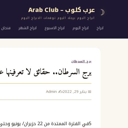
عرب كلوب – Arab Club
☽
ابراج اليوم برجك اليوم توقعات الابراج اليوم
ابراج
ابراج اليوم
ابراج الاسبوع
ابراج الشهر
فنجان ا
برج السرطان
برج السرطان.. حقائق لا تعرفينها عن
📅 يناير 29, 2022
✍️ Admin
5في الفترة الممتدة من 22 حزيران/ يونيو وحتى 22 تموز/ يوليو يحتفل