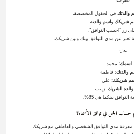
الخطوات:
 والدتك
في الحقول المخصصة.
م شريكك
و
اسم والدته
.
ى زر “احسب التوافق”.
ة تعبر عن مدى التوافق بينك وبين شريكك.
مثال:
اسمك:
محمد
م والدتك:
فاطمة
سم شريكك:
علي
الدة الشريك:
زينب
 التوافق بينكما هي 85%.
 حساب الجمل في توافق الأسماء؟
عرفة مدى التوافق الشخصي والعاطفي مع شريكك.