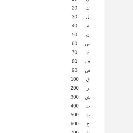
ك
20
ل
30
م
40
ن
50
س
60
ع
70
ف
80
ص
90
ق
100
ر
200
ش
300
ت
400
ث
500
خ
600
ذ
700