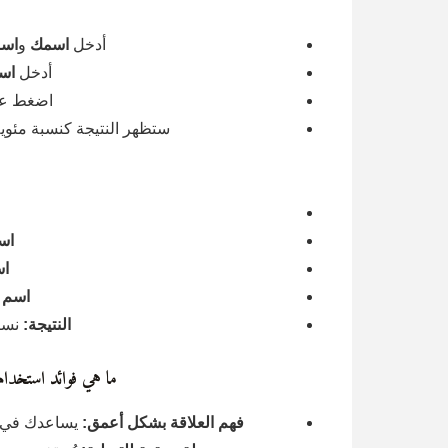
أدخل
اسمك
و
اسم
أدخل
اس
اضغط عل
ستظهر النتيجة كنسبة مئوي
اس
ا
اسم و
النتيجة:
نسبة
ما هي فوائد استخدام
فهم العلاقة بشكل أعمق:
يساعدك في م