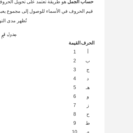
حساب الجمل
هو طريقة تعتمد على تحويل الحروف إل
قيم الحروف في الأسماء للوصول إلى مجموع يعبر ع
تُظهر مدى التوا
جدول قيم 
الحرف
القيمة
أ
1
ب
2
ج
3
د
4
هـ
5
و
6
ز
7
ح
8
ط
9
ي
10