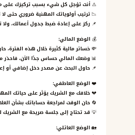
⚠️
أنت تؤجل كل شيء بسبب تركيزك على مش
📉
ترتيب أولوياتك المهنية ضروري حتى لا 
📌
ركز على إعادة ضبط جدول أعمالك، ولا 
💰
الوضع المالي:
💸
خسائر مالية كثيرة خلال هذه الفترة، حا
📊
وضعك المالي حساس جدًا الآن، فاحذر من
📌
حاول البحث عن مصدر دخل إضافي أو إعاد
❤️
الوضع العاطفي:
💔
خلافك مع الشريك يؤثر على حياتك المه
🔄
حان الوقت لمراجعة حساباتك بشأن العل
💡
قد تحتاج إلى جلسة صريحة مع الشريك لحل
🏡
الوضع العائلي: