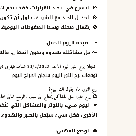
🚫
التسرع في اتخاذ القرارات، فقد تندم لاحق
🚫
الجدال الحاد مع الشريك، حاول أن تكون أ
🚫
إهمال صحتك وسط الضغوطات اليومية.
💡
نصيحة اليوم للحمل:
🔑
حل مشاكلك بهدوء وبدون انفعال، فاله
فنجان برج الثور اليوم الاحد 23/2/2025 شباط فيفري فبراير
توقعات برج الثور اليوم فنجان الابراج اليوم
برج الثور: ماذا يقول لك اليوم؟
🔮
برج الثور: حل المشاكل يحتاج إلى صبر، والوضع المالي بحا
📌
اليوم مليء بالتوتر والمشاكل التي تأخذ ح
الأخرى، فكل شيء سيُحل بالصبر والهدوء.
💼
الوضع المهني: