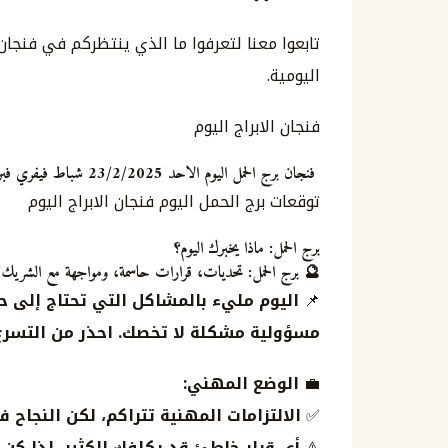
تابعوا معنا لتعرفوا ما الذي ينتظركم في فنجان
اليومية.
فنجان الابراج اليوم
فنجان برج الحمل اليوم الاحد 23/2/2025 شباط فيفري فبراير
توقعات برج الحمل اليوم فنجان الابراج اليوم
برج الحمل: ماذا يخبرك اليوم؟
🔮
برج الحمل: تحديات، قرارات حاسمة، ومواجهة مع الشريك!
📌
اليوم مليء بالمشاكل التي تحتاج إلى
مسؤولية مشكلة لا تخصك. احذر من التسرع في
💼
الوضع المهني:
✅
الالتزامات المهنية تتراكم، لكن النجاح 
⚠️
أي قرار خاطئ قد يكلفك الكثير، لذا كن حذ