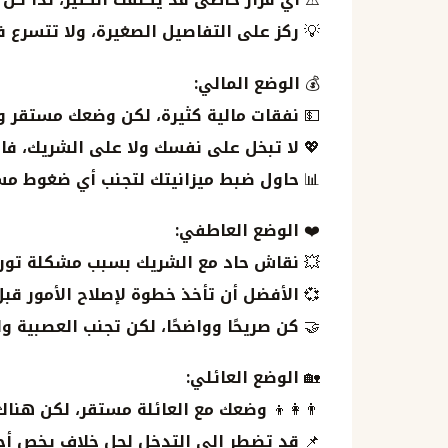
💡
ركز على التفاصيل الصغيرة، ولا تتسرع 
💰
الوضع المالي:
💵
نفقات مالية كثيرة، لكن وضعك مستقر و
💖
لا تبخل على نفسك ولا على الشريك، فا
📊
حاول ضبط ميزانيتك لتجنب أي ضغوط مس
❤️
الوضع العاطفي:
💥
نقاش حاد مع الشريك بسبب مشكلة تور
💞
الأفضل أن تأخذ خطوة لإصلاح الأمور قبل
🤝
كن صريحًا وواضحًا، لكن تجنب العصبية والت
🏡
الوضع العائلي:
👨‍👩‍👦
وضعك مع العائلة مستقر، لكن هناك
📌
قد تضطر إلى التدخل لحل خلاف يخص أحد 