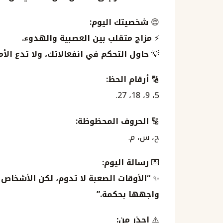
😌
شخصيتك اليوم:
⚡
مزاج متقلب بين العصبية والهدوء.
💡
حاول التحكم في انفعالاتك، ولا تدع الأم
🔢
أرقام الحظ:
5، 9، 18، 27.
🔠
الحروف المحظوظة:
ح، س، م.
💌
رسالة اليوم:
✨
“الأوقات الصعبة لا تدوم، لكن الأشخاص 
واجهها بحكمة.”
⚠️
احذر من: