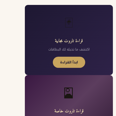
🃏
قراءة تاروت مجانية
اكتشف ما تخبئه لك البطاقات
ابدأ القراءة
🎴
قراءة تاروت خاصة