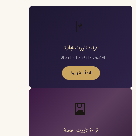
🃏
قراءة تاروت مجانية
اكتشف ما تخبئه لك البطاقات
ابدأ القراءة
🎴
قراءة تاروت خاصة