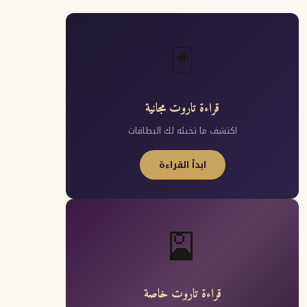
🃏
قراءة تاروت مجانية
اكتشف ما تخبئه لك البطاقات
ابدأ القراءة
🎴
قراءة تاروت خاصة