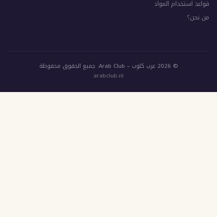
المواد
قوق محفوظة
arabclub.nl