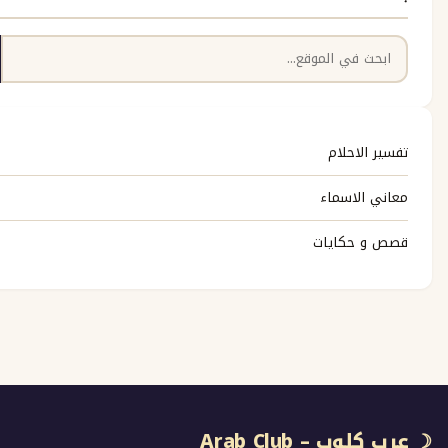
بحث
حلام
اسماء
كايات
Arab Club