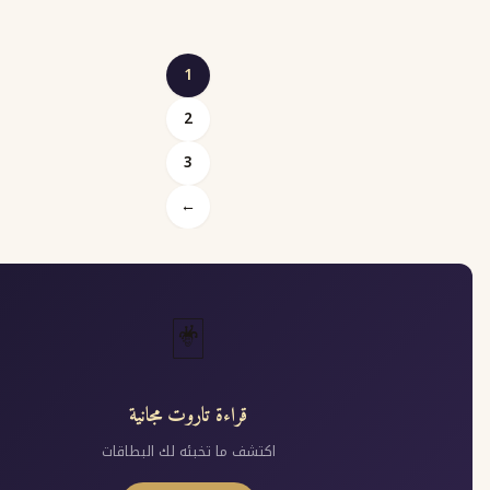
1
2
Posts
3
pagination
←
🃏
قراءة تاروت مجانية
اكتشف ما تخبئه لك البطاقات