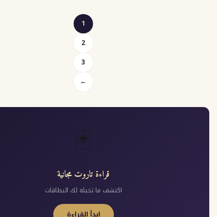
1
2
Posts
3
pagination
←
🃏
قراءة تاروت مجانية
اكتشف ما تخبئه لك البطاقات
ابدأ القراءة