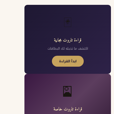
🃏
قراءة تاروت مجانية
اكتشف ما تخبئه لك البطاقات
ابدأ القراءة
🎴
قراءة تاروت خاصة