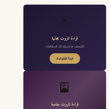
🃏
قراءة تاروت مجانية
اكتشف ما تخبئه لك البطاقات
ابدأ القراءة
🎴
قراءة تاروت خاصة