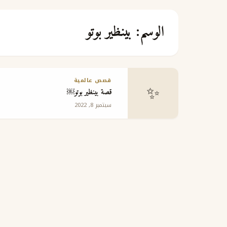
الوسم:
بينظير بوتو
قصص عالمية
✨
قصة بينظير بوتو￼
سبتمبر 8, 2022