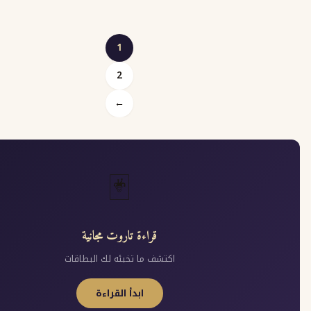
1
2
Posts
←
pagination
🃏
قراءة تاروت مجانية
اكتشف ما تخبئه لك البطاقات
ابدأ القراءة