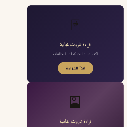
🃏
قراءة تاروت مجانية
اكتشف ما تخبئه لك البطاقات
ابدأ القراءة
🎴
قراءة تاروت خاصة