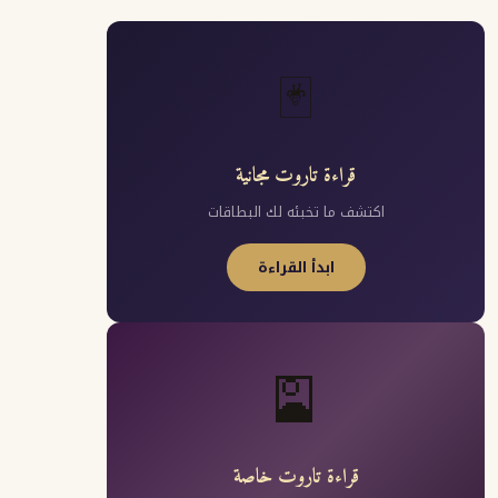
🃏
قراءة تاروت مجانية
اكتشف ما تخبئه لك البطاقات
ابدأ القراءة
🎴
قراءة تاروت خاصة