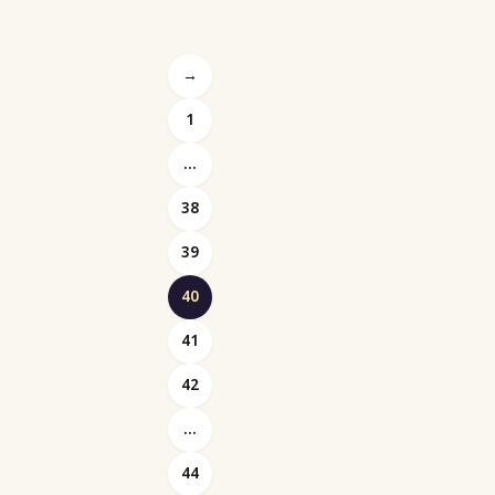
→
1
…
38
39
40
Posts
41
pagination
42
…
44